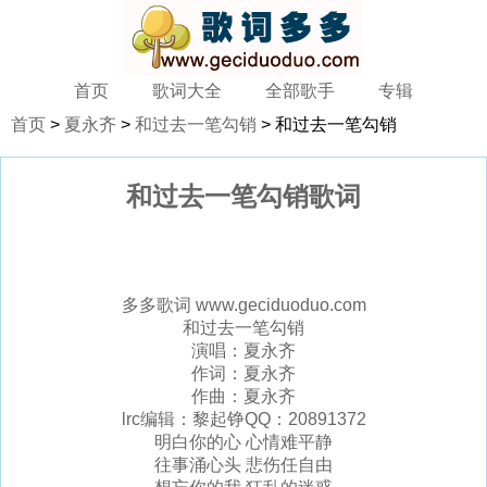
首页
歌词大全
全部歌手
专辑
首页
>
夏永齐
>
和过去一笔勾销
> 和过去一笔勾销
和过去一笔勾销歌词
多多歌词 www.geciduoduo.com
和过去一笔勾销
演唱：夏永齐
作词：夏永齐
作曲：夏永齐
lrc编辑：黎起铮QQ：20891372
明白你的心 心情难平静
往事涌心头 悲伤任自由