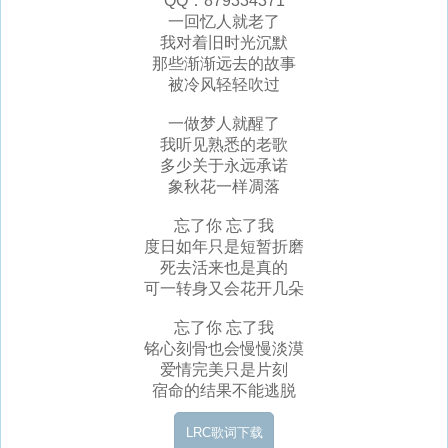
QQ：879334371
一回忆人就老了
我对着旧时光沉默
那些渐渐远去的故事
被冷风轻轻吹过
一做梦人就醒了
我听见熟悉的老歌
多少关于永远承诺
象秋花一样凋落
忘了你 忘了我
度日如年只是短暂折磨
死去活来也是真的
可一转身又会花开几朵
忘了你 忘了我
铭心刻骨也会慢慢淡漠
爱情完美只是片刻
宿命的结果不能逃脱
LRC歌词下载