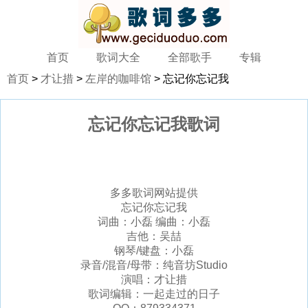
首页
歌词大全
全部歌手
专辑
首页
>
才让措
>
左岸的咖啡馆
> 忘记你忘记我
忘记你忘记我歌词
多多歌词网站提供
忘记你忘记我
词曲：小磊 编曲：小磊
吉他：吴喆
钢琴/键盘：小磊
录音/混音/母带：纯音坊Studio
演唱：才让措
歌词编辑：一起走过的日子