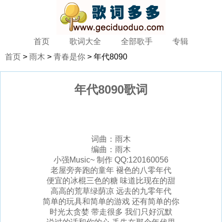
首页
歌词大全
全部歌手
专辑
首页
>
雨木
>
青春是你
> 年代8090
年代8090歌词
词曲：雨木
编曲：雨木
小强Music~ 制作 QQ:120160056
老屋旁奔跑的童年 褪色的八零年代
便宜的冰棍三色的糖 味道比现在的甜
高高的荒草绿荫凉 远去的九零年代
简单的玩具和简单的游戏 还有简单的你
时光太贪婪 带走很多 我们只好沉默