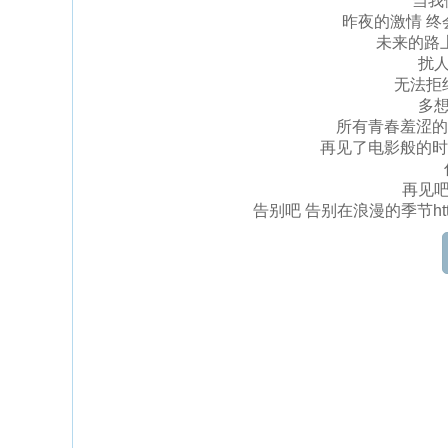
当我
昨夜的激情 终
未来的路
扰人
无法拒
多想
所有青春羞涩的
再见了电影般的时
再见吧
告别吧 告别在浪漫的季节http:/