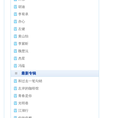
胡迪
李宥承
亦心
左健
黄山怡
李紫昕
魏楚沅
杰星
冯蕴
最新专辑
和过去一笔勾销
左岸的咖啡馆
青春是你
光明巷
江湖行
你的依赖