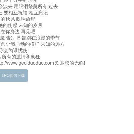
们终于分手的时候
会淡去 用眼泪祭奠所有 过去
上 要相互祝福 相互忘记
的秋风 吹响旅程
绝的伤感 未知的岁月
在你身边 再见吧
脸 告别吧 告别在浪漫的季节
光 让我心动的模样 未知的远方
你会为谁忧伤
 所有的激情和疯狂
/www.geciduoduo.com 欢迎您的光临!
LRC歌词下载