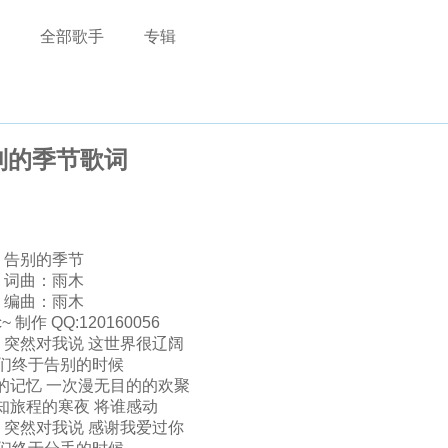
全部歌手
专辑
别的季节歌词
告别的季节
词曲：雨木
编曲：雨木
~ 制作 QQ:120160056
 突然对我说 这世界很辽阔
们终于告别的时候
的记忆 一次漫无目的的欢聚
知旅程的寒夜 将谁感动
 突然对我说 感谢我爱过你