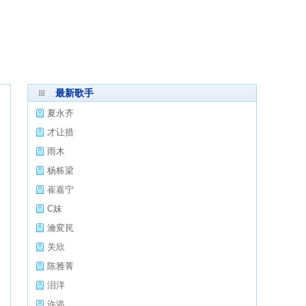
最新歌手
夏永齐
才让措
雨木
杨栋梁
崔嘉宁
C妹
瀹変笢
关欣
陈雅菁
泪洋
许添