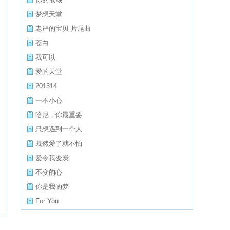
梦想天堂
老严的宝贝 片尾曲
苍白
我可以
爱的天堂
201314
一不小心
哈尼，你最重要
只想遇到一个人
既然爱了就不怕
爱令我变炭
不变的心
你是我的梦
For You